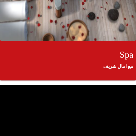
Spa
مع امال شريف
جمي