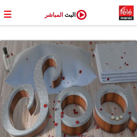
☰
البث
المباشر