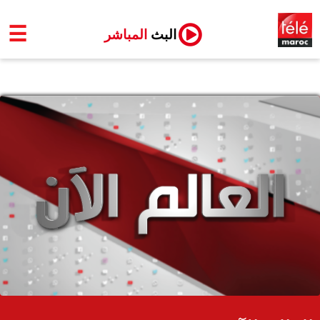
☰
البث
المباشر