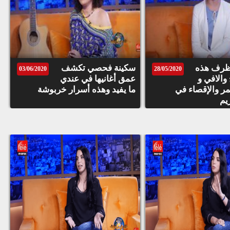
الحقوق
محفوظة
©
TéléMaroc
2021
رف هذه
سكينة فحصي تكشف
03/06/2020
28/05/2020
والافي و
عمق أغانيها في عندي
ر والإقصاء في
ما يفيد وهذه أسرار خربوشة
يم