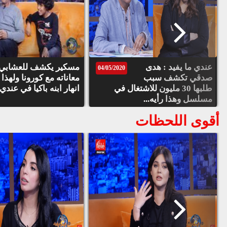
عندي ما يفيد : هدى
مسكير يكشف للعشابي
04/05/2020
صدقي تكشف سبب
معاناته مع كورونا ولهذا
طلبها 30 مليون للاشتغال في
انهار ابنه باكيا في عندي 
مسلسل وهذا رأيه...
أقوى اللحظات