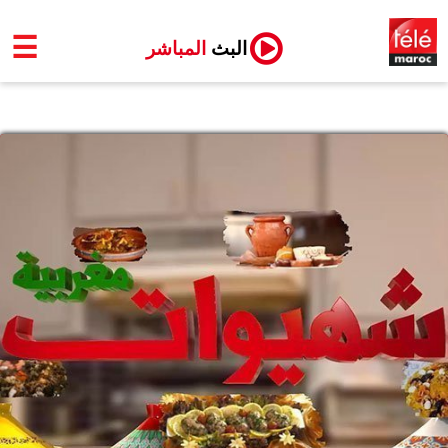
☰
البث
المباشر