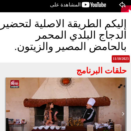
الح
مح
©
إليكم الطريقة الاصلية لتحضير
roc
021
الدجاج البلدي المحمر
بالحامض المصير والزيتون.
11/10/2023
حلقات البرنامج