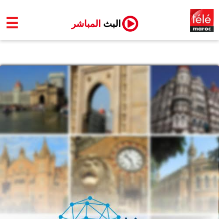
☰
البث
المباشر