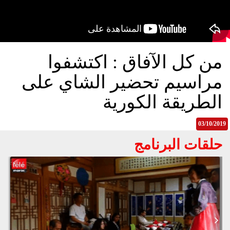
الح
مح
©
roc
021
من كل الآفاق : اكتشفوا
مراسيم تحضير الشاي على
الطريقة الكورية
03/10/2019
حلقات البرنامج