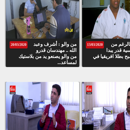
الحقوق
محفوظة
©
TéléMaroc
2021
لرغم من
من والو : أشرف وعبد
20/03/2020
13/03/2020
ية قدر يبدا
الله .. مهندسان قدرو
ح بطلا افريقيا في
من والو يصنعو يد من بلاستيك
لمساعد...