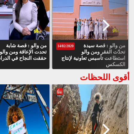
من والو : قصة سيدة
من والو : قصة شابة
14/02/2020
تحدّت الفقر ومن والو
تحدت الإعاقة ومن والو
استطاعت تأسيس تعاونية لإنتاج
حققت النجاح في الدرا
الكسكس
أقوى اللحظات