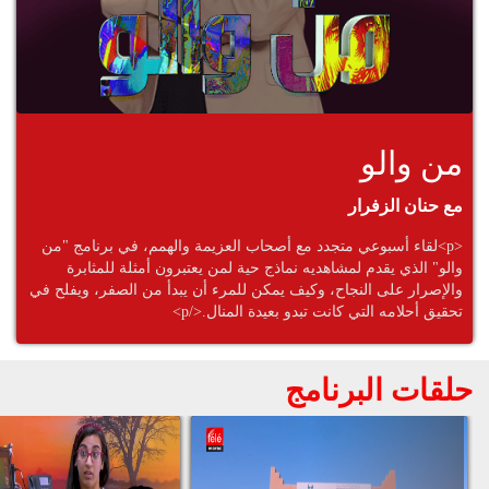
من والو
مع حنان الزفرار
<p>لقاء أسبوعي متجدد مع أصحاب العزيمة والهمم، في برنامج "من
والو" الذي يقدم لمشاهديه نماذج حية لمن يعتبرون أمثلة للمثابرة
والإصرار على النجاح، وكيف يمكن للمرء أن يبدأ من الصفر، ويفلح في
تحقيق أحلامه التي كانت تبدو بعيدة المنال.</p>
حلقات البرنامج