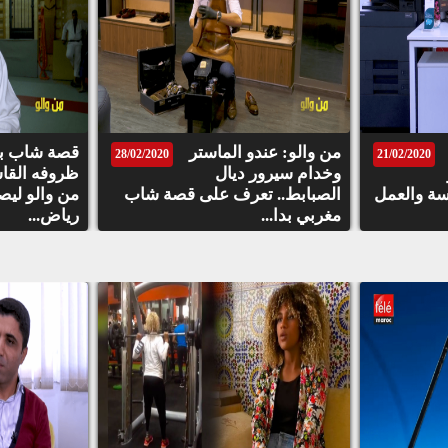
من والو: عندو الماستر
قصة شاب با
28/02/2020
21/02/2020
وخدام سيرور ديال
ظروفه القاس
سة والعمل
الصبابط.. تعرف على قصة شاب
من والو ليصب
مغربي بدا...
رياض...