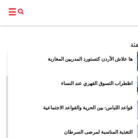
☰
القناة
ئة
برامجنا
ها علاش الأردن كتستورد المدربين المغاربة
نشرات إخبا
أ
اظطراب التسوق القهري عند النساء
عالم
سياسة
اقتصاد
فن و
المغرب
مجتمع
رياضة
تكنو
قواعد اللباس: بين الحرية والقواعد الاجتماعية
شبكات ا
التغذية المناسبة لمرضى السرطان