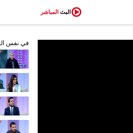
البث
المباشر
في نفس الف