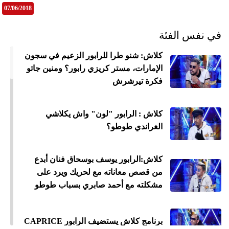
07/06/2018
في نفس الفئة
كلاش: شنو طرا للرابور الزعيم في سجون
الإمارات، مستر كريزي رابور؟ ومنين جاتو
فكرة تيرشرش
كلاش : الرابور "لون" واش يكلاشي
الغراندي طوطو؟
كلاش:الرابور يوسف بوسحاق فنان أبدع
من قصص معاناته مع لحريك ويرد على
مشكلته مع أحمد صابري بسباب طوطو
برنامج كلاش يستضيف الرابور CAPRICE
جمي