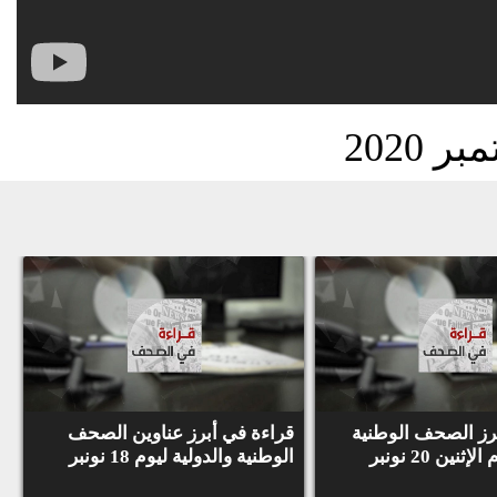
Facebook
+Google
كل خدمات
اتصل بنا
شروط
من
الاستخدام
نحن؟
تيلي مار
كيف
سياسة
تشاهدنا
الخصوصية
مواقع ا
الأخبار
رز الصحف الوطنية
قراءة في أبرز عناوين الصحف
بريس
نين 20 نونبر
الوطنية والدولية ليوم 18 نونبر
جميع