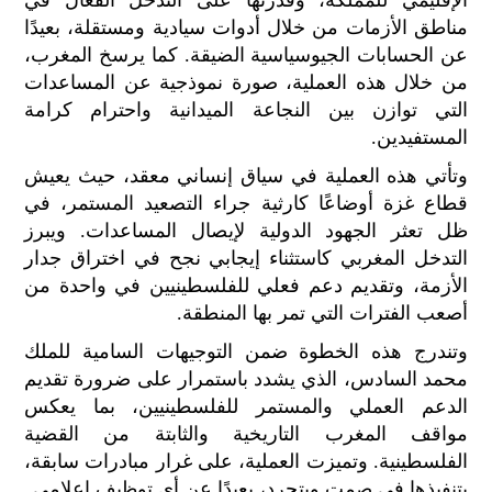
الإقليمي للمملكة، وقدرتها على التدخل الفعال في
مناطق الأزمات من خلال أدوات سيادية ومستقلة، بعيدًا
عن الحسابات الجيوسياسية الضيقة. كما يرسخ المغرب،
من خلال هذه العملية، صورة نموذجية عن المساعدات
التي توازن بين النجاعة الميدانية واحترام كرامة
المستفيدين.
وتأتي هذه العملية في سياق إنساني معقد، حيث يعيش
قطاع غزة أوضاعًا كارثية جراء التصعيد المستمر، في
ظل تعثر الجهود الدولية لإيصال المساعدات. ويبرز
التدخل المغربي كاستثناء إيجابي نجح في اختراق جدار
الأزمة، وتقديم دعم فعلي للفلسطينيين في واحدة من
أصعب الفترات التي تمر بها المنطقة.
وتندرج هذه الخطوة ضمن التوجيهات السامية للملك
محمد السادس، الذي يشدد باستمرار على ضرورة تقديم
الدعم العملي والمستمر للفلسطينيين، بما يعكس
مواقف المغرب التاريخية والثابتة من القضية
الفلسطينية. وتميزت العملية، على غرار مبادرات سابقة،
بتنفيذها في صمت وبتجرد، بعيدًا عن أي توظيف إعلامي.