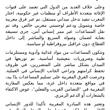
الح
وعلى خلاف العديد من الدول التي تعتمد على قنوات
مح
الإغاثة متعددة الأطراف أو منظمات غير حكومية، اختار
©
roc
المغرب تنفيذ تدخل ميداني مستقل، تم عبر فرق مغربية
021
خاصة وبتمويل ودعم لوجستي مغربي خالص. وقد تم
نقل المساعدات عبر ممر إنساني آمن، جرى تنسيقه
بعناية لضمان وصوله السريع والمباشر إلى داخل
القطاع، دون عراقيل بيروقراطية أو سياسية.
وتتكون المساعدات من مواد غذائية وأدوية ومستلزمات
طبية وضروريات معيشية أساسية، تم توزيعها في
الميدان بشكل مباشر على المتضررين، في ظروف
تحفظ كرامتهم وتراعي الجانب الإنساني في العملية.
وحرصت الفرق المغربية على تسليم المساعدات يدًا بيد،
في مواقع متعددة داخل غزة، مما يعكس المقاربة
المغربية في "التضامن القريب والفعلي"، عوض الاكتفاء
بالشعارات أو الدعم الرمزي.
وتعتبر هذه المبادرة المغربية تأكيدا للدور الإنساني