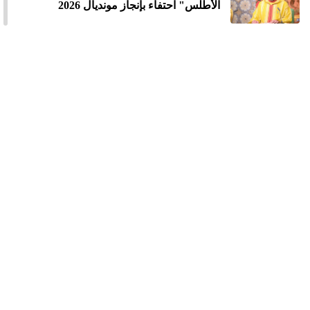
الأطلس" احتفاء بإنجاز مونديال 2026
الملك محمد السادس يترأس مراسيم
الاحتفال بالذكرى 27 لعيد العرش
الملك يدعو القطاع المالي إلى تعبئة الموارد
المالية لدعم الاستثمار والمقاولات الصغيرة
والمتوسطة
الملك محمد السادس : لا أبحث عن مجد
شخصي ونتطلع إلى إطلاق دورة تنموية جديدة
بعد الانتخابات
خطاب العرش.. المغرب رسخ مكانته كفاعل
موثوق واختار تنويع شراكاته الدولية