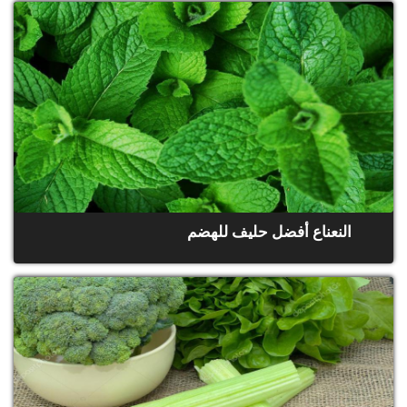
النعناع أفضل حليف للهضم