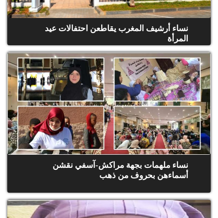
الح
مح
©
نساء أرشيف المغرب يقاطعن احتفالات عيد
roc
المرأة
021
نساء ملهمات بجهة مراكش-آسفي نقشن
أسماءهن بحروف من ذهب