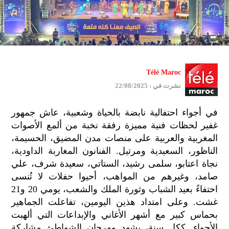
Télé Maroc
نشرت في : 22/08/2025
في أجواء احتفالية نابضة بالحياة وشعبية، عاش جمهور
غفير لحظات فنية مميزة رفقة نخبة من ألمع الأصوات
المغربية والعربية على منصات مدن المضيق، الحسيمة،
الناظور، السعيدية ومرتيل. الفنانون المغاربة الداودية،
نجاة اعتابو، سلمى رشيد، الستاتي، سعيدة شرف، علي
صامد، وغيرهم من المواهب، أحيوا حفلات لا تُنسى
احتفاءً بعيد الشباب وثورة الملك والشعب، يومي 20 و21
غشت. وعلى امتداد هذين اليومين، تفاعلت الجماهير
بحماس كبير مع أشهر الأغاني والإبداعات التي ألهبت
الأجواء. ككل سنة، يشهد مهرجان الشواطئ مشاركة
جمي