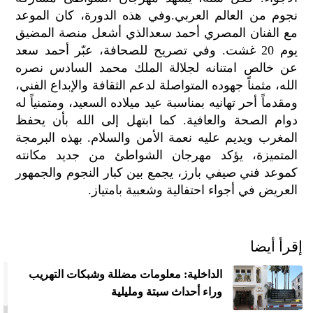
الح
نجوم من العالم العربي.وفي هذه الدورة، كان الموعد
مح
مع الفنان المصري أحمد سعدالذي أشعل منصة المضيق
©
يوم 20 غشت. وفي تصريح للصحافة، عبّر أحمد سعد
roc
عن خالص امتنانه لجلالة الملك محمد السادس نصره
021
الله، مثمناً جهوده المتواصلة لدعم الثقافة والإبداع الفني،
ومقدماً أحر تهانيه بمناسبة عيد ميلاده السعيد، ومتمنياً له
دوام الصحة والعافية. كما ابتهل إلى الله بأن يحفظ
المغرب ويديم عليه نعمة الأمن والسلام. بهذه البرمجة
المتميزة، يؤكد مهرجان الشواطئ من جديد مكانته
كموعد فني صيفي بارز، يجمع بين كبار النجوم والجمهور
العريض في أجواء احتفالية وشعبية بامتياز.
إقرأ أيضا
الداخلية: معلومات مضللة وشبكات التهريب
وراء أحداث سبتة ومليلية