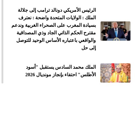
الرئيس الأمريكي دونالد ترامب إلى جلالة
الملك : الولايات المتحدة واضحة : نعترف
بسيادة المغرب على الصحراء الغربية وندعم
مقترح الحكم الذاتي الجاد وذي المصداقية
والواقعي باعتباره الأساس الوحيد للتوصل
إلى حل
الملك محمد السادس يستقبل "أسود
الأطلس" احتفاء بإنجاز مونديال 2026
الملك محمد السادس يترأس مراسيم
الاحتفال بالذكرى 27 لعيد العرش
الملك يدعو القطاع المالي إلى تعبئة الموارد
المالية لدعم الاستثمار والمقاولات الصغيرة