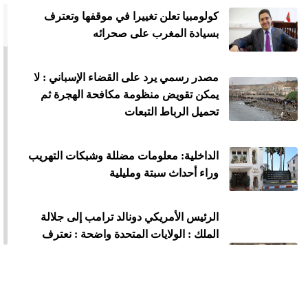
كولومبيا تعلن تغييرا في موقفها وتعترف
بسيادة المغرب على صحرائه
مصدر رسمي يرد على القضاء الإسباني : لا
يمكن تقويض منظومة مكافحة الهجرة ثم
تحميل الرباط التبعات
الداخلية: معلومات مضللة وشبكات التهريب
وراء أحداث سبتة ومليلية
الرئيس الأمريكي دونالد ترامب إلى جلالة
الملك : الولايات المتحدة واضحة : نعترف
بسيادة المغرب على الصحراء الغربية وندعم
مقترح الحكم الذاتي الجاد وذي المصداقية
والواقعي باعتباره الأساس الوحيد للتوصل
إلى حل