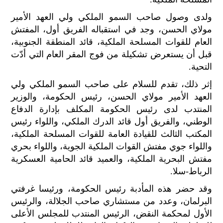
الح
ولدى وصول صاحب السمو الملكي ولي العهد الأمير
مح
©
مولاي الحسن، وجد في استقباله الفريق أول، المفتش
roc
العام للقوات المسلحة الملكية، قائد المنطقة الجنوبية،
021
قبل أن يستعرض تشكيلة من فوج المقر العام التي أدّت
التحية.
إثر ذلك، تقدم للسلام على صاحب السمو الملكي ولي
العهد الأمير مولاي الحسن، رئيس الحكومة، والوزير
المنتدب لدى رئيس الحكومة المكلف بإدارة الدفاع
الوطني، والفريق أول قائد الدرك الملكي، واللواء رئيس
المكتب الثالث للقيادة العامة للقوات المسلحة الملكية،
واللواء جوي مفتش القوات الملكية الجوية، واللواء بحري
مفتش البحرية الملكية، والعميد قائد الحامية العسكرية
الرباط-سلا.
وقد حضر هذه المأدبة رئيس الحكومة، ورئيسا غرفتي
البرلمان، وعدد من مستشاري صاحب الجلالة، والرئيس
الأول لمحكمة النقض، الرئيس المنتدب للمجلس الأعلى