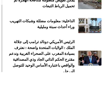
يمكن تقويض منظومة مكافحة الهجرة ثم
تحميل الرباط التبعات
الداخلية: معلومات مضللة وشبكات التهريب
وراء أحداث سبتة ومليلية
الرئيس الأمريكي دونالد ترامب إلى جلالة
الملك : الولايات المتحدة واضحة : نعترف
بسيادة المغرب على الصحراء الغربية وندعم
مقترح الحكم الذاتي الجاد وذي المصداقية
والواقعي باعتباره الأساس الوحيد للتوصل
إلى حل
الملك محمد السادس يستقبل "أسود
الأطلس" احتفاء بإنجاز مونديال 2026