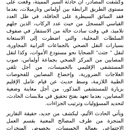
وكشفت المصادر، أن حادثة السير المميتة، وقعت على
الح
مستوى الطريق الرابطة بين أولماس وتارميلات، بعدما
مح
فقد السائق السيطرة على الحافلة، في ظل العدد
©
roc
القياسي المسجل من حيث عدد الركاب، الذين جلهم
021
تلاميذ، في وقت سادت حالة من الاستنفار في صفوف
السلطات المحلية، والتي اضطرت إلى الاستعانة
بسيارات النقل الصحي بالجماعات الترابية المجاورة،
لنقل " جثث" الضحايا نحو مستودع الأموات، وكذا لنقل
المصابين من المركز الصحي بجماعة أولماس، صوب
المستشفى الإقليمي بالخميسات، من أجل تلقي
العلاجات الضرورية، وإخضاع المصابين للفحوصات
الطبية اللازمة، وسط حديث عن قيام عامل الإقليم
بزيارة للمستشفى المذكور، من أجل معاينة وضعية
المصابين، بعدما تعهد بفتح تحقيق في ملابسات الحادث،
لتحديد المسؤوليات وترتيب الجزاءات.
ويأتي الحادث الأليم، ليكشف من جديد، حقيقة التقارير
المنجزة من طرف المصالح المعنية بقسم العمل
الاجتماعي بعمالة الخميسات، بخصوص المنجزات