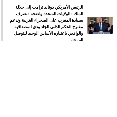
الرئيس الأمريكي دونالد ترامب إلى جلالة
الملك : الولايات المتحدة واضحة : نعترف
بسيادة المغرب على الصحراء الغربية وندعم
مقترح الحكم الذاتي الجاد وذي المصداقية
والواقعي باعتباره الأساس الوحيد للتوصل
إلى حل
الملك محمد السادس يستقبل "أسود
الأطلس" احتفاء بإنجاز مونديال 2026
الملك محمد السادس يترأس مراسيم
الاحتفال بالذكرى 27 لعيد العرش
الملك يدعو القطاع المالي إلى تعبئة الموارد
المالية لدعم الاستثمار والمقاولات الصغيرة
والمتوسطة