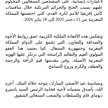
لاعتبارات إنسانية، على المشجعين السنغاليين المحكوم
الح
عليهم بسبب الجنح والجرائم المرتكبة خلال منافسات
مح
كأس إفريقيا للأمم لكرة القدم، التي احتضنتها المملكة
©
roc
المغربية من 21 دجنبر 2025 إلى 18 يناير 2026.
021
وتعكس هذه الالتفاتة الملكية الكريمة عمق روابط الأخوة
والصداقة والتعاون، التي تجمع على الدوام المملكة
المغربية وجمهورية السنغال. كما يجسد هذا العفو
المولوي القيم والتقاليد الراسخة التي ترتكز عليها الهوية
المغربية الأصيلة، وفي مقدمتها قيم الرأفة والرحمة
والعطف والكرم وروح التسامح.
وبمناسبة عيد الأضحى المبارك، يتوجه جلالة الملك، أعزه
الله، بأصدق متمنياته لأخيه فخامة الرئيس السيد باسيرو
ديوماي فاي وللسلطات والشعب السنغالي الشقيق.