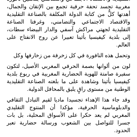
الح
مغربية تجسد تحفة حرفية تجمع بين الإتقان والجمال،
مح
أهدتها كلٌّ من كتابة الدولة المكلفة بالصناعة التقليدية
©
والاقتصاد الاجتماعي والتضامني، وغرفتا الصناعة
roc
التقليدية لجهتي مراكش آسفي والدار البيضاء سطات،
021
إلى بلدية كيفيسيا بأثينا تعبيرا عن روح الانفتاح على
العالم.
وتحمل هذه النافورة في كل زخرفة من زخارفها وكل
لون من ألوانها بصمة الحرفي المغربي الأصيل، لتكون
سفيرة صامتة للهوية الحضارية المغربية في ربوع بلدية
كيفيسيا بأثينا وشاهدة على ما بلغته الصناعة التقليدية
الوطنية من مستوى راقٍ يليق بالمحافل الدولية.
وقد جاء هذا الإهداء تجسيدا ماديا لقيم التبادل الثقافي
والدبلوماسية الحرفية، مؤكدا أن المنتوج التقليدي
المغربي لم يعد حكرا على الأسواق المحلية، بل بات
جسرا للتواصل بين الشعوب ورسالة حضارية تعبر
الحدود.