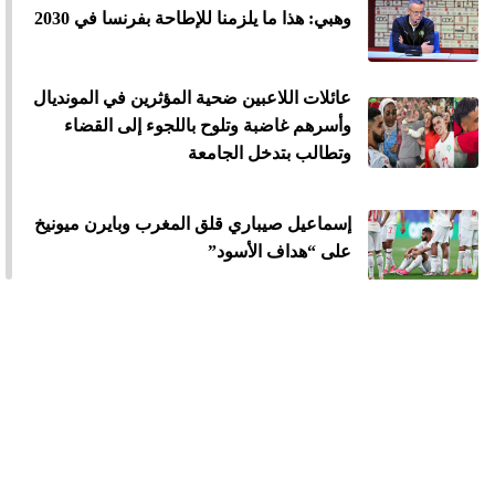
وهبي: هذا ما يلزمنا للإطاحة بفرنسا في 2030
عائلات اللاعبين ضحية المؤثرين في المونديال
وأسرهم غاضبة وتلوح باللجوء إلى القضاء
وتطالب بتدخل الجامعة
إسماعيل صيباري قلق المغرب وبايرن ميونيخ
على “هداف الأسود”
600 مليار...المونديال يصنع ثروة جديدة لنجوم
المغرب
فوضى في المنتخب السينيغالي بعد الإقصاء
من المونديال