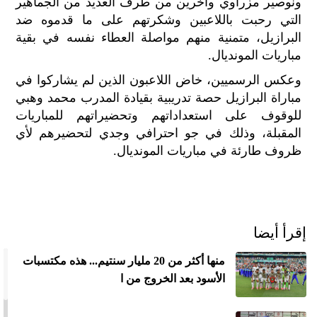
ونوصير مزراوي وآخرين من طرف العديد من الجماهير
الح
التي رحبت باللاعبين وشكرتهم على ما قدموه ضد
مح
البرازيل، متمنية منهم مواصلة العطاء نفسه في بقية
©
roc
مباريات المونديال.
021
وعكس الرسميين، خاض اللاعبون الذين لم يشاركوا في
مباراة البرازيل حصة تدريبية بقيادة المدرب محمد وهبي
للوقوف على استعداداتهم وتحضيراتهم للمباريات
المقبلة، وذلك في جو احترافي وجدي لتحضيرهم لأي
ظروف طارئة في مباريات المونديال.
إقرأ أيضا
منها أكثر من 20 مليار سنتيم... هذه مكتسبات
الأسود بعد الخروج من ا