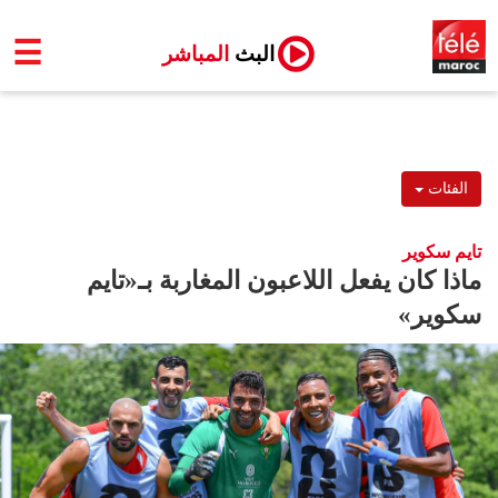
☰
البث
المباشر
الفئات
تايم سكوير
ماذا كان يفعل اللاعبون المغاربة بـ«تايم
سكوير»