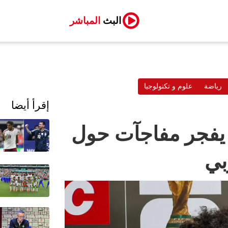
البث
المباشر
رياضة
علوم و تكنولوجيا
إقرأ أيضا
 يفجر مفاجآت حول
بي