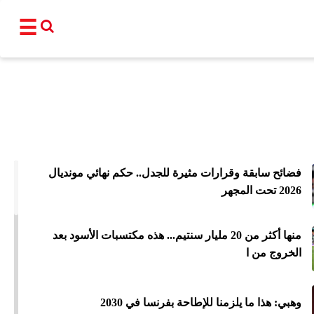
☰
القناة
برامجنا
نشرات إخبا
فضائح سابقة وقرارات مثيرة للجدل.. حكم نهائي مونديال
أ
2026 تحت المجهر
عالم
سياسة
اقتصاد
فن و
منها أكثر من 20 مليار سنتيم... هذه مكتسبات الأسود بعد
المغرب
مجتمع
رياضة
تكنو
الخروج من ا
شبكات ا
وهبي: هذا ما يلزمنا للإطاحة بفرنسا في 2030