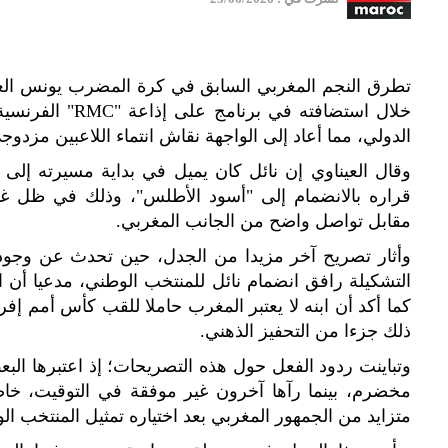
تطرق النجم المغربي السابق في كرة المضرب يونس العين
خلال استضافته في 
الدولي، مما أعاد إلى الواجهة نقاش انتماء اللاعبين مزدوج
وقال العيناوي إن نائل كان يميل في بداية مسيرته إلى
قراره بالانضمام إلى "أسود الأطلس"، وذلك في ظل 
مقابل تواصل واضح من الجانب المغربي.
وأثار تصريح آخر مزيدا من الجدل، حين تحدث عن و
التشكيلة رافق انضمام نائل للمنتخب الوطني، مدعيا أن ا
كما أكد أن ابنه لا يعتبر المغرب حاملا للقب كأس أمم إفري
ذلك جزءا من التحفيز الذهني.
وتباينت ردود الفعل حول هذه التصريحات؛ إذ اعتبرها البع
مخضرم، بينما رآها آخرون غير موفقة في التوقيت، خاصة
متزايد من الجمهور المغربي بعد اختياره تمثيل المنتخب ال