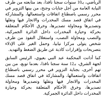
الرياضي، بـ10 سنوات سجنا نافذا، بعد متابعته من طرف
الح
النيابة العامة من أجل جنايات وجنح، من بينها التزوير في
مح
©
محرر رسمي باصطناع اتفاقات واستعمالها، والمشاركة
roc
في اتفاق قصد مسك المخدرات والاتجار فيها ونقلها
021
وتصديرها ومحاولة تصديرها، وخرق الأحكام المتعلقة
بحركة وحيازة المخدرات داخل الدائرة الجمركية،
والنصب ومحاولة النصب، واستغلال النفوذ من طرف
شخص يتولى مركزا نيابيا، وحمل الغير على الإدلاء
بتصريحات وإقرارات كاذبة عن طريق الضغط والتهديد.
كما أدانت المحكمة عبد النبي بعيوي، الرئيس السابق
لجهة الشرق، بـ12 سنة سجنا نافذا، بعدما توبع، من بين
تهم أخرى، بجناية التزوير في محرر رسمي باصطناع
اتفاقات واستعمالها، والمشاركة في اتفاق قصد مسك
المخدرات والاتجار فيها ونقلها وتصديرها ومحاولة
تصديرها، وخرق الأحكام المتعلقة بحركة وحيازة
المخدرات داخل الدائرة الجمركية.