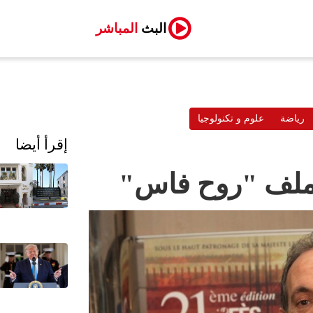
البث
المباشر
رياضة
علوم و تكنولوجيا
إقرأ أيضا
 ملف "روح فاس"