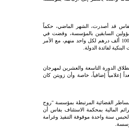
بفاس قد أصدرت، الشهر الماضي، حكماً
المسؤولين السابقين بالمؤسسة، وقضت في
حقهم بسنتين حبساً موقوف التنفيذ وغرامة نافذة قدرها 100 ألف درهم لكل واحد منهم، مع الأمر
لبنكية لفائدة الدولة.
انطلاق الدورة التاسعة والعشرين لمهرجان
ً إعلامياً إضافياً، خاصة وأن زويتن كان
لمساطر القضائية المرتبطة بمؤسسة "روح
رائم المالية بمحكمة الاستئناف بفاس أن
لرفيع زويتن بالحبس سنة واحدة موقوفة التنفيذ وغرامة