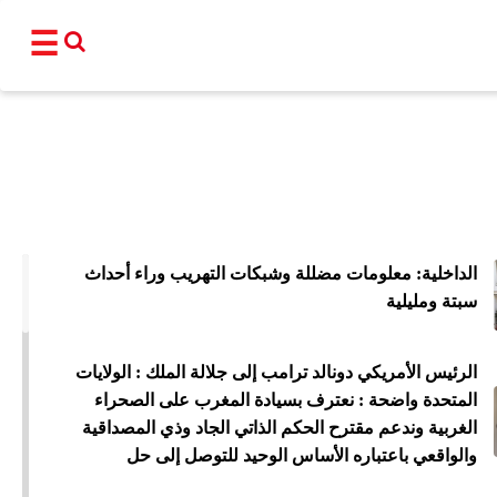
☰
القناة
برامجنا
نشرات إخبا
الداخلية: معلومات مضللة وشبكات التهريب وراء أحداث
أ
سبتة ومليلية
عالم
سياسة
اقتصاد
فن و
الرئيس الأمريكي دونالد ترامب إلى جلالة الملك : الولايات
المغرب
مجتمع
رياضة
تكنو
المتحدة واضحة : نعترف بسيادة المغرب على الصحراء
الغربية وندعم مقترح الحكم الذاتي الجاد وذي المصداقية
شبكات ا
والواقعي باعتباره الأساس الوحيد للتوصل إلى حل