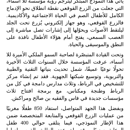
يأتي هذا النموذج المبتكر ليُترجم رؤية مؤسسة للا أسماء،
الح
التي جعلت من الزرع القوقعي نقطة انطلاق نحو الإدماج
مح
الكامل للأطفال الصم في الحياة الاجتماعية والأكاديمية.
©
فالزرع القوقعي، وهو جهاز إلكتروني يُزرع تحت الجلد
roc
021
ليلتقط الأصوات ويحوّلها إلى إشارات تصل مباشرة إلى
العصب السمعي، يفتح أمام هؤلاء الأطفال نافذة على
النطق والموسيقى والحياة.
وتحت القيادة المتبصّرة لصاحبة السمو الملكي الأميرة للا
أسماء، عرفت المؤسسة خلال السنوات الثلاث الأخيرة
تحولًا نوعيًا عميقًا، شمل تحديث بنياتها التقنية والطبية
والتربوية، وتوسيع شبكتها الجهوية. فقد تم إنشاء مركز
للتشخيص في الرباط، وثلاث مدارس دامجة في كل من
الرباط وطنجة ومكناس، مع برمجة افتتاح ثلاث
مؤسسات جديدة في فاس والفقيه بن صالح ومراكش.
وبفضل هذا الجهد المتواصل، استفاد 850 طفلًا مغربيًا
من عمليات الزرع القوقعي والمتابعة المتخصصة ضمن
هذا الإطار النموذجي، فيما يتلقى حوالي 400 طفل
الرعاية سنويًا. وقد بلغ عدد الطلبة الذين واصلوا