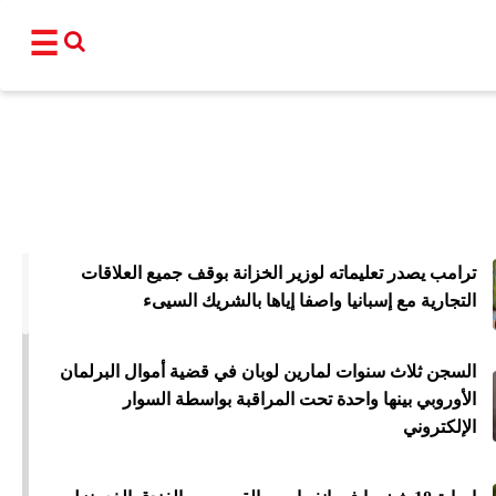
☰
القناة
برامجنا
نشرات إخبا
ترامب يصدر تعليماته لوزير الخزانة بوقف جميع العلاقات
أ
التجارية مع إسبانيا واصفا إياها بالشريك السيىء
عالم
سياسة
اقتصاد
فن و
السجن ثلاث سنوات لمارين لوبان في قضية أموال البرلمان
المغرب
مجتمع
رياضة
تكنو
الأوروبي بينها واحدة تحت المراقبة بواسطة السوار
الإلكتروني
شبكات ا