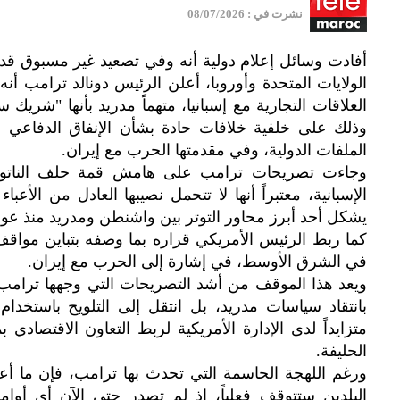
نشرت في : 08/07/2026
أفادت وسائل إعلام دولية أنه وفي تصعيد غير مسبوق قد
الولايات المتحدة وأوروبا، أعلن الرئيس دونالد ترامب أنه
العلاقات التجارية مع إسبانيا، متهماً مدريد بأنها "شري
وذلك على خلفية خلافات حادة بشأن الإنفاق الدفاعي 
الملفات الدولية، وفي مقدمتها الحرب مع إيران.
وجاءت تصريحات ترامب على هامش قمة حلف الناتو، 
الإسبانية، معتبراً أنها لا تتحمل نصيبها العادل من الأع
يشكل أحد أبرز محاور التوتر بين واشنطن ومدريد منذ عودت
كما ربط الرئيس الأمريكي قراره بما وصفه بتباين مواقف إ
في الشرق الأوسط، في إشارة إلى الحرب مع إيران.
ويعد هذا الموقف من أشد التصريحات التي وجهها ترامب إ
بانتقاد سياسات مدريد، بل انتقل إلى التلويح باستخدا
متزايداً لدى الإدارة الأمريكية لربط التعاون الاقتصادي
الحليفة.
ورغم اللهجة الحاسمة التي تحدث بها ترامب، فإن ما أعلن
البلدين ستتوقف فعلياً، إذ لم تصدر حتى الآن أي أوام