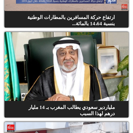
الح
مح
©
ارتفاع حركة المسافرين بالمطارات الوطنية
roc
بنسبة 14،64 بالمائة...
021
ملياردير سعودي يطالب المغرب بـ 14 مليار
درهم لهذا السبب