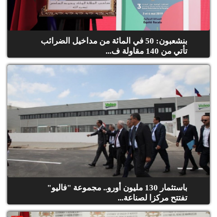
بنشعبون: 50 في المائة من مداخيل الضرائب
تأتي من 140 مقاولة ف...
باستثمار 130 مليون أورو.. مجموعة "فاليو"
تفتتح مركزا لصناعة...