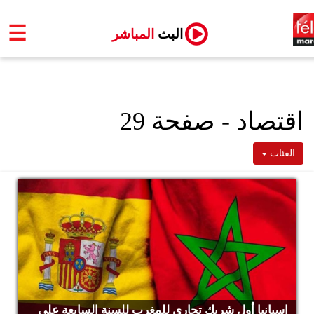
☰
البث
المباشر
اقتصاد - صفحة 29
الفئات
إسبانيا أول شريك تجاري للمغرب للسنة السابعة على