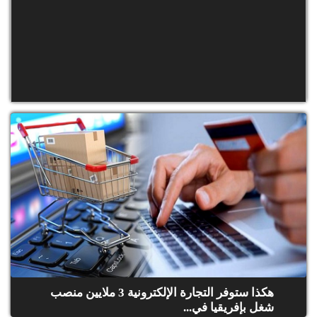
هكذا يضيّع المغرب 600 مليون درهم سنويا
بسبب "فيسبوك" و"غوغل"
هكذا ستوفر التجارة الإلكترونية 3 ملايين منصب
شغل بإفريقيا في...