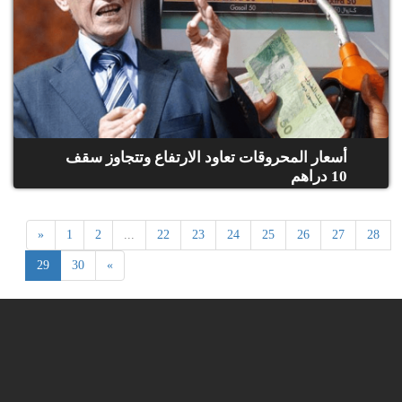
أسعار المحروقات تعاود الارتفاع وتتجاوز سقف
10 دراهم
«
1
2
...
22
23
24
25
26
27
28
29
30
»