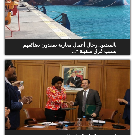
بالفيديو...رجال أعمال مغاربة يفقدون بضائعهم
بسبب غرق سفينة "...