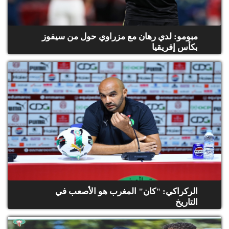
مبومو: لدي رهان مع مزراوي حول من سيفوز
بكأس إفريقيا
الركراكي: "كان" المغرب هو الأصعب في
التاريخ