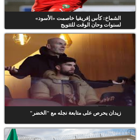
الح
مح
©
الشماخ: كأس إفريقيا خاصمت «الأسود»
roc
لسنوات وحان الوقت للتتويج
021
زيدان يحرص على متابعة نجله مع "الخضر"