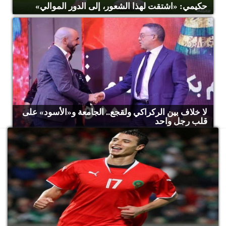
حكيمي: «اشتقت لهذا الشعور، إلى الدور الموالي»
لا خلاف بين الركراكي ولقجع.. الجامعة و«الأسود» على
قلب رجل واحد
جمي