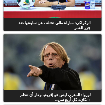
الركراكي: مباراة مالي تختلف عن سابقتها ضد
جزر القمر
لوروا: المغرب ليس هو إفريقيا وعار أن تنظم
«الكان» كل أربع سن...