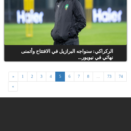
الركراكي: سنواجه البرازيل في الافتتاح وأتمنى
نهائي في نيويور...
«
1
2
3
4
5
6
7
8
...
73
74
»