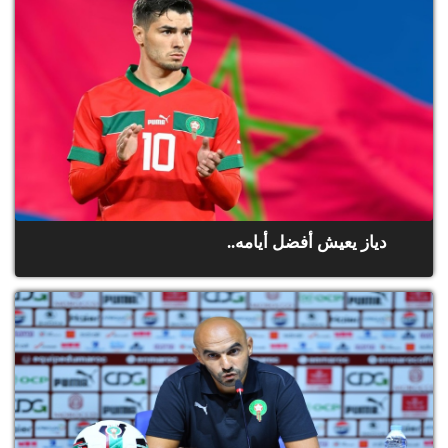
دياز يعيش أفضل أيامه..