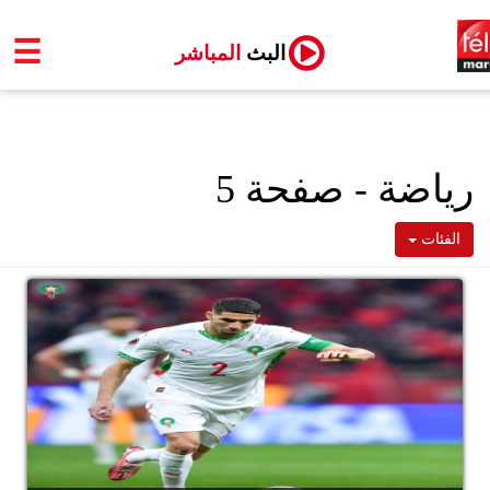
☰
البث
المباشر
رياضة - صفحة 5
الفئات