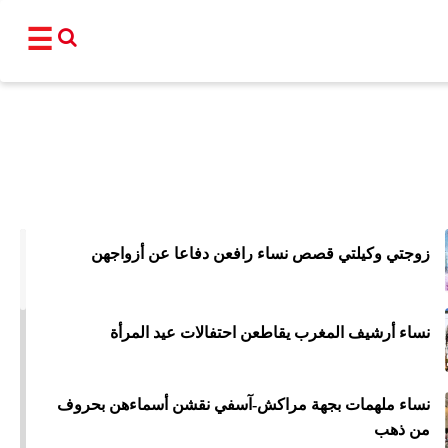
☰
القناة
برامجنا
نشرات إخبا
زوجتي وكيلتي قصص نساء رافعن دفاعا عن أزواجهن
أ
عالم
سياسة
اقتصاد
فن و
نساء أرشيف المغرب يقاطعن احتفالات عيد المرأة
المغرب
مجتمع
رياضة
تكنو
شبكات ا
نساء ملهمات بجهة مراكش-آسفي نقشن أسماءهن بحروف
من ذهب