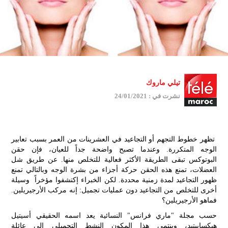
تيلي ماروك
نشرت في : 24/01/2021
تظهر خطوط التجهم أو التجاعيد في العشرينات من العمر بسبب تعابير
الوجه المتكررة. وعندما تصبح واضحة جداً للعيان، فإن حقن
البوتوكس تبقى الطريقة الأكثر فعالية للتخلص منها. عن طريق شل
العضلات، تمنع هذه الحقن حركة أجزاء من بشرة الوجه وبالتالي تمنع
ظهور التجاعيد لمدة زمنية محددة. لكن الخبراء إكتشفوا مؤخراً وسيلة
أخرى للتخلص من التجاعيد دون عمليات تجميل: إنه مركب الأرجيريلين.
فماهو الأرجيريلين؟
حسب مجلة "ماري فرانس" النسائية يعد اسمه الحقيقي أسيتيل
جمي
هيكساببتيد، وينتمي هذا المكون النشط التجميلي إلى عائلة