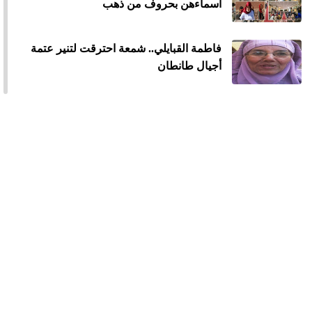
أسماءهن بحروف من ذهب
فاطمة القبايلي.. شمعة احترقت لتنير عتمة
أجيال طانطان
فوائد حمية البحر الأبيض المتوسط أفضل
حمية لهذه السنة
كيف نحمي الأطفال من مخاطر «السوشيال
ميديا»
متى يصبح تناول الليمون خطيرا على الصحة؟
ملكات جمال المغرب في معترك السياسة