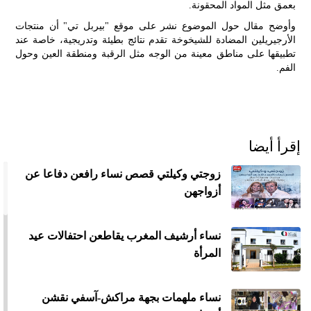
بعمق مثل المواد المحقونة.
وأوضح مقال حول الموضوع نشر على موقع "بيربل تي" أن منتجات
الأرجيريلين المضادة للشيخوخة تقدم نتائج بطيئة وتدريجية، خاصة عند
تطبيقها على مناطق معينة من الوجه مثل الرقبة ومنطقة العين وحول
الفم.
إقرأ أيضا
زوجتي وكيلتي قصص نساء رافعن دفاعا عن
أزواجهن
نساء أرشيف المغرب يقاطعن احتفالات عيد
المرأة
نساء ملهمات بجهة مراكش-آسفي نقشن