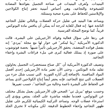
الح
الببتيدات. وتُعرف الببتيدات في صناعة التجميل بفوائدها المضادة
مح
للشيخوخة والتجاعيد، وهي أحماض أمينية تحفز إنتاج الكولاجين
©
والإيلاستين للحفاظ على بشرة صحية وممتلئة.
roc
ويساعد هذا الببتيد في تقليل حركة العضلات وبالتالي تقليل التجاعيد
021
الناتجة عنها. إنه فعال للغاية لدرجة أنه يمكن أن ينافس مادة البوتوكس
قريباً، كما توضح المجلة الفرنسية.
في ردها على سؤال فعالية وفوائد الأرجيريلين على البشرة، قالت
الدكتورة الأمريكية "ريتا لينكنر" في حوار لها مع مجلة "بيردي" إنه
بفضل فوائده المنعشة، يحقق الأرجيريلين تأثيراً شبيهاً بحصة فوتوشوب
على صورة إذ يمتلك فعالية كبرى في ملء فراغات البشرة وإخفاء
التجاعيد.
وتضيف الدكتورة الأمريكية أن "كل صناع مستحضرات التجميل يحاولون
تقليد مادة البوتكس ، وحتى الآن تعتبر مادة الأرجيريلين إحدى أفضل
المواد المنافسة. بالإضافة إلى آثاره الفورية التي تسبب شلل جزء من
العضلات التي تنتج التجاعيد، فإنه يحفز أيضاً إنتاج الكولاجين الذي يساعد
في الحفاظ على البشرة ناعمة وخالية من التجاعيد"، حسب تعبيرها.
وحسب موقع "بيربل تي" الصحي فإن الأرجيريلين يعمل بشكل مختلف
عن البوتوكس، فعندما نطبقه مباشرة على الجلد، يمتص ويؤدي إلى
استرخاء عضلات الوجه. وتساعد التركيبة الكيميائية للكريم على تقليل
ظهور التجاعيد وإخفاء الخطوط الدقيقة. لكن مكوناته لا تخترق الجلد